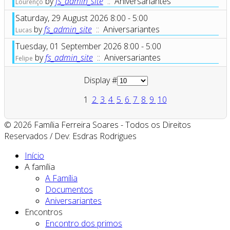
by
fs_admin_site
:: Aniversariantes
Lourenço
Saturday, 29 August 2026 8:00 - 5:00
by
fs_admin_site
:: Aniversariantes
Lucas
Tuesday, 01 September 2026 8:00 - 5:00
by
fs_admin_site
:: Aniversariantes
Felipe
Pagination List Limit
Display #
1
2
3
4
5
6
7
8
9
10
© 2026 Família Ferreira Soares - Todos os Direitos
Reservados / Dev: Esdras Rodrigues
Início
A família
A Família
Documentos
Aniversariantes
Encontros
Encontro dos primos