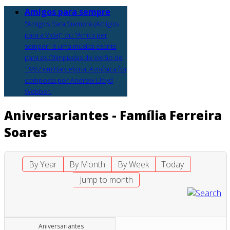
Amigos para sempre
"Amigos Para Siempre (Amigos
para a Vida)" ou "Amics per
semper" é uma música escrita
para as Olimpíadas de Verão de
1992 em Barcelona. A música foi
composta por Andrew Lloyd
Webber.
Aniversariantes - Família Ferreira
Soares
By Year
By Month
By Week
Today
Jump to month
Aniversariantes