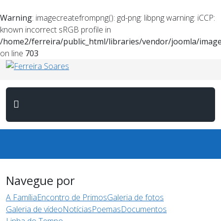
Warning
: imagecreatefrompng(): gd-png: libpng warning: iCCP:
known incorrect sRGB profile in
/home2/ferreira/public_html/libraries/vendor/joomla/imag
on line
703
Navegue por
A Família
Encontro de Primos
Galeria de fotos
Galeria de vídeo
Notícias
Poemas
Documentos
Linha do Tempo