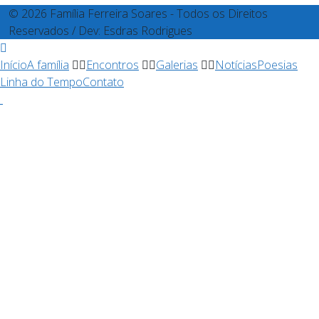
© 2026 Família Ferreira Soares - Todos os Direitos
Reservados / Dev: Esdras Rodrigues
Início
A família
Encontros
Galerias
Notícias
Poesias
Linha do Tempo
Contato