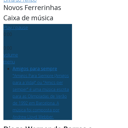
Novos Ferrerinhas
Caixa de música
Play / pause
0:00
0:00
volume
menu
Amigos para sempre
"Amigos Para Siempre (Amigos
para a Vida)" ou "Amics per
semper" é uma música escrita
para as Olimpíadas de Verão
de 1992 em Barcelona. A
música foi composta por
Andrew Lloyd Webber.