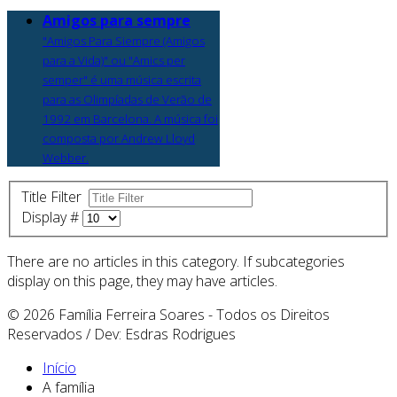
Amigos para sempre
"Amigos Para Siempre (Amigos
para a Vida)" ou "Amics per
semper" é uma música escrita
para as Olimpíadas de Verão de
1992 em Barcelona. A música foi
composta por Andrew Lloyd
Webber.
Title Filter
Display #
There are no articles in this category. If subcategories
display on this page, they may have articles.
© 2026 Família Ferreira Soares - Todos os Direitos
Reservados / Dev: Esdras Rodrigues
Início
A família