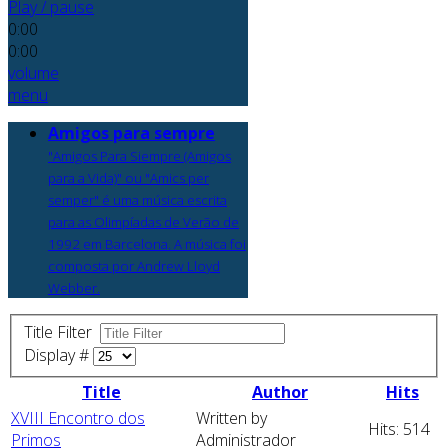
Play / pause
0:00
0:00
volume
menu
Amigos para sempre
"Amigos Para Siempre (Amigos
para a Vida)" ou "Amics per
semper" é uma música escrita
para as Olimpíadas de Verão de
1992 em Barcelona. A música foi
composta por Andrew Lloyd
Webber.
Title Filter
Display #
Title
Author
Hits
XVIII Encontro dos
Written by
Hits: 514
Primos
Administrador