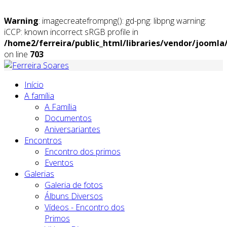
Warning
: imagecreatefrompng(): gd-png: libpng warning:
iCCP: known incorrect sRGB profile in
/home2/ferreira/public_html/libraries/vendor/jooml
on line
703
Início
A família
A Família
Documentos
Aniversariantes
Encontros
Encontro dos primos
Eventos
Galerias
Galeria de fotos
Álbuns Diversos
Vídeos - Encontro dos
Primos