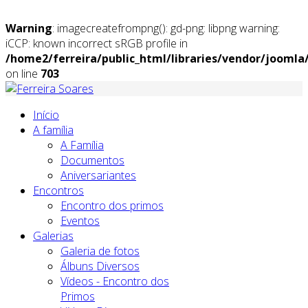
Warning
: imagecreatefrompng(): gd-png: libpng warning:
iCCP: known incorrect sRGB profile in
/home2/ferreira/public_html/libraries/vendor/jooml
on line
703
Início
A família
A Família
Documentos
Aniversariantes
Encontros
Encontro dos primos
Eventos
Galerias
Galeria de fotos
Álbuns Diversos
Vídeos - Encontro dos
Primos