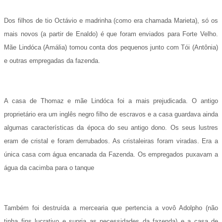
Dos filhos de tio Octávio e madrinha (como era chamada Marieta), só os
mais novos (a partir de Enaldo) é que foram enviados para Forte
Velho.
Mãe Lindóca (Amália) tomou conta dos pequenos junto com Tói (Antônia)
e outras empregadas da fazenda.
A casa de Thomaz e mãe
Lindóca foi a mais prejudicada. O antigo
proprietário era um inglês negro filho de escravos e a casa guardava ainda
algumas características da época do seu antigo
dono. Os seus lustres
eram de cristal e foram derrubados. As cristaleiras foram viradas. Era a
única casa com água encanada da Fazenda. Os
empregados puxavam a
água da cacimba para o tanque
Também foi destruída a mercearia que pertencia a vovô Adolpho (não
tinha fins
lucrativo e supria as necessidades da fazenda) e a casa de