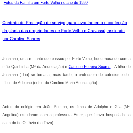
Fotos da Família em Forte Velho no ano de 1930
Contrato de Prestação de serviço, para levantamento e confecção
da planta das propriedades de Forte Velho e Cravassú, assinado
por Carolino Soares
Joaninha, uma retirante que passou por Forte Velho, ficou morando com a
mãe Quinhinha (Mª da Anunciação) e
Carolino Ferreira Soares
.
A filha de
Joaninha (
Lia) se tornaria, mais tarde, a professora de catecismo dos
filhos de Adolpho (netos do Carolino Maria Anunciação)
Antes do colégio em João Pessoa, os filhos de Adolpho e Gila (Mª
Angelina) estudaram com a professora Ester, que ficava hospedada na
casa do tio Octávio (tio Tavo)