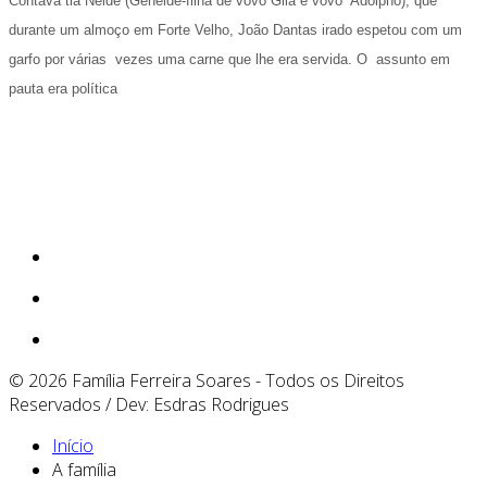
Contava tia Neide (Geneide-filha de vovó Gila e vovô
Adolpho), que
durante um almoço em Forte Velho, João Dantas irado espetou com um
garfo por várias
vezes uma carne que lhe era servida.
O
assunto em
pauta era política
© 2026 Família Ferreira Soares - Todos os Direitos
Reservados / Dev: Esdras Rodrigues
Início
A família