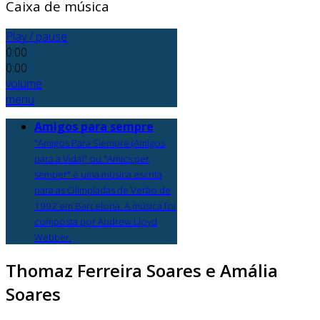
Caixa de música
Play / pause
0:00
0:00
volume
menu
Amigos para sempre
"Amigos Para Siempre (Amigos
para a Vida)" ou "Amics per
semper" é uma música escrita
para as Olimpíadas de Verão de
1992 em Barcelona. A música foi
composta por Andrew Lloyd
Webber.
Thomaz Ferreira Soares e Amália
Soares