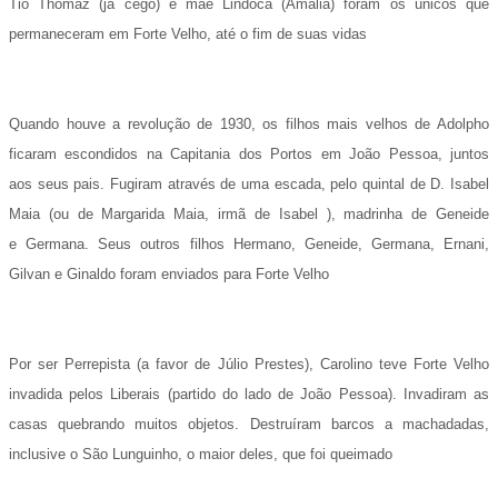
Tio Thomaz (já cego) e mãe Lindóca (Amália) foram os únicos que
permaneceram em Forte Velho, até o fim de suas vidas
Quando houve a revolução de 1930, os filhos mais velhos de Adolpho
ficaram escondidos na Capitania dos Portos em João Pessoa, juntos
aos
seus pais. Fugiram através de uma escada, pelo quintal de D. Isabel
Maia (ou de Margarida Maia, irmã de Isabel ), madrinha de Geneide
e
Germana. Seus outros filhos Hermano, Geneide, Germana, Ernani,
Gilvan e Ginaldo foram enviados para Forte Velho
Por ser Perrepista (a favor
de Júlio Prestes), Carolino teve Forte Velho
invadida pelos Liberais (partido do lado de João Pessoa). Invadiram as
casas quebrando muitos
objetos. Destruíram barcos a machadadas,
inclusive o São Lunguinho, o maior deles, que foi queimado