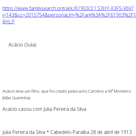
https://www.familysearch.org/ark:/61903/3:1:S3HY-X3FS-V6V?
i=143&cc=2015754&personaUrl=%2Fark%3A%2F61903%2
8HLP
Acácio (Sula)
Acácio teve um filho, que foi criado pelas avós Carolino e Mª Monteiro
(Mãe Quininha)
Acácio casou com Julia Pereira da Silva
Júiia Pereira da Silva * Cabedelo-Paraíba 28 de abril de 1913